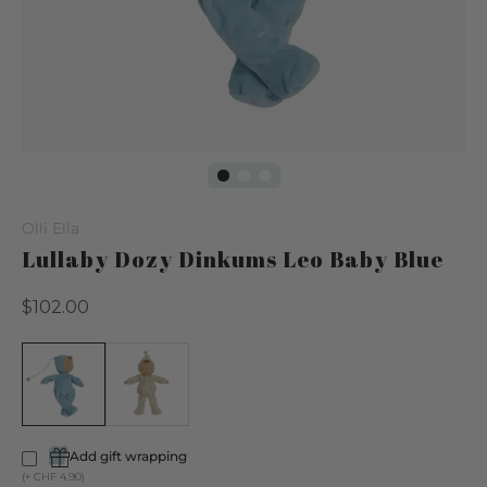
Olli Ella
Lullaby Dozy Dinkums Leo Baby Blue
Regular
$102.00
price
Add gift wrapping
(+ CHF 4.90)