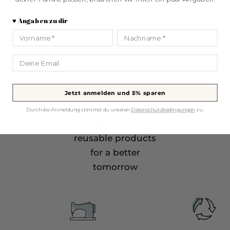
♥️ Angaben zu dir
Vorname
Nachname
Email
Jetzt anmelden und 5% sparen
Pollutant-free, fairly
Durch die Anmeldung stimmst du unseren
Datenschutzbedingungen
zu.
produced and
reusable products
for a better
tomorrow