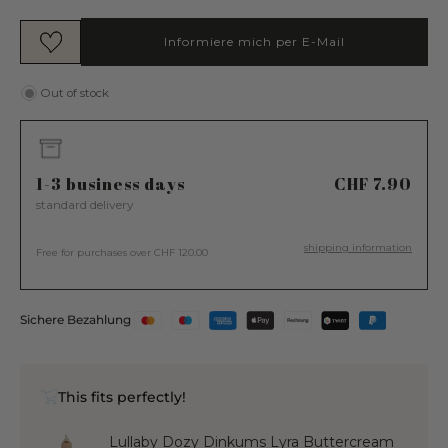
Informiere mich per E-Mail
Out of stock
1-3 business days
CHF 7.90
standard delivery
shipping information
Free for purchases over CHF 120.00
Sichere Bezahlung
This fits perfectly!
Lullaby Dozy Dinkums Lyra Buttercream