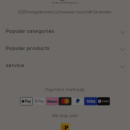
🇨🇭Preisgekröntes Schweizer Geschäft für Kinder.
Popular categories
toy
Popular products
Home & Decoration
Plush Goose
Swimwear
service
Latex pacifier
nursery
Rent instead of buying
Tricycle Mouse Big Sister
Doll stroller
About Us
MOONIE 2.0 Organic
Payment methods:
Contact
Billie The Doll
FAQ
Payment & Shipping
We ship with: