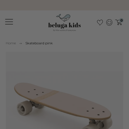
Sustainable &amp; pollutant-free
0
Home
Skateboard pink