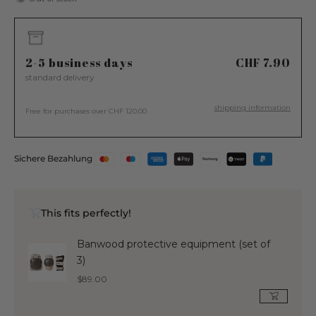
2-5 business days
CHF 7.90
standard delivery
shipping information
Free for purchases over CHF 120.00
Sichere Bezahlung
This fits perfectly!
Banwood protective equipment (set of
3)
Regular
$89.00
price