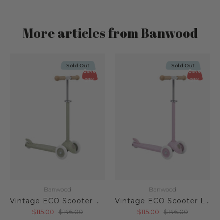
More articles from Banwood
Sold Out
Sold Out
Save
Save
21%
21%
Banwood
Banwood
Vintage ECO Scooter Olive
Vintage ECO Scooter Lavender
$115.00
$146.00
$115.00
$146.00